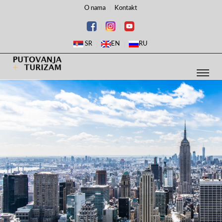
O nama
Kontakt
SR
EN
RU