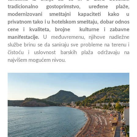
tradicionalno gostoprimstvo, uređene plaže,
modernizovani smeštajni kapaciteti kako u
privatnom tako i u hotelskom smeštaju, dobar odnos
cene i kvaliteta, brojne kulturne i zabavne
manifestacije.
U međuvremenu, njihove nadležne
službe brinu se da saniraju sve probleme na terenu i
čistoću i uslovnost barskih plaža održavaju na
najvišem mogućem nivou.