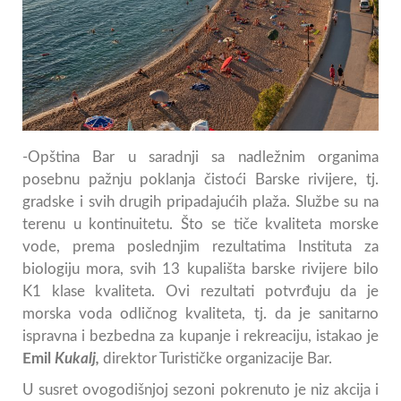
-Opština Bar u saradnji sa nadležnim organima
posebnu pažnju poklanja čistoći Barske rivijere, tj.
gradske i svih drugih pripadajućih plaža. Službe su na
terenu u kontinuitetu. Što se tiče kvaliteta morske
vode, prema poslednjim rezultatima Instituta za
biologiju mora, svih 13 kupališta barske rivijere bilo
K1 klase kvaliteta. Ovi rezultati potvrđuju da je
morska voda odličnog kvaliteta, tj. da je sanitarno
ispravna i bezbedna za kupanje i rekreaciju, istakao je
Emil
Kukalj,
direktor Turističke organizacije Bar.
U susret ovogodišnjoj sezoni pokrenuto je niz akcija i