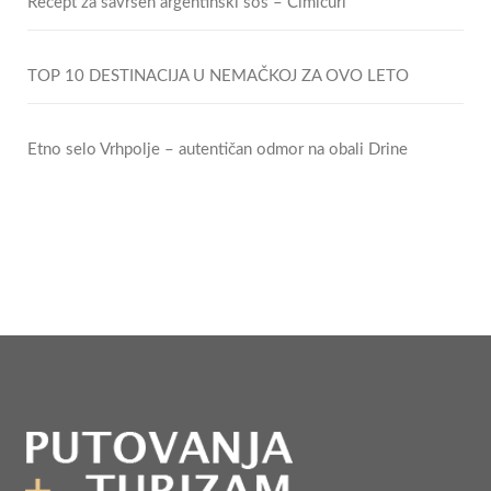
Recept za savršen argentinski sos – Čimičuri
TOP 10 DESTINACIJA U NEMAČKOJ ZA OVO LETO
Etno selo Vrhpolje – autentičan odmor na obali Drine