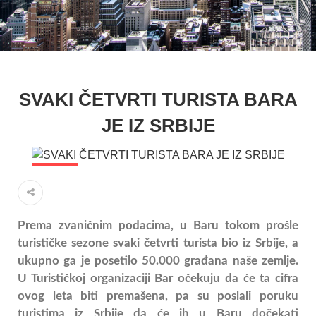
SVAKI ČETVRTI TURISTA BARA
JE IZ SRBIJE
VESTI
Prema zvaničnim podacima, u Baru tokom prošle
turističke sezone svaki četvrti turista bio iz Srbije, a
ukupno ga je posetilo 50.000 građana naše zemlje.
U Turističkoj organizaciji Bar očekuju da će ta cifra
ovog leta biti premašena, pa su poslali poruku
turistima iz Srbije da će ih u Baru dočekati