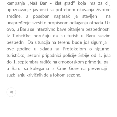
kampanja
„Naš Bar – čist grad“
koja ima za cilj
upoznavanje javnosti sa potrebom očuvanja životne
sredine, a poseban naglasak je stavljen na
unapređenje svesti o propisnom odlaganju otpada. Uz
ovo, u Baru se intenzivno bave pitanjem bezbednosti.
Iz Turističke poručuju da su turisti u Baru sasvim
bezbedni. Da situacija na terenu bude još sigurnija, i
ove godine u skladu sa Protokolom o sigurnoj
turističkoj sezoni pripadnici policije Srbije od 1. jula
do 1. septembra radiće na crnogorskom primorju, pa i
u Baru, sa kolegama iz Crne Gore na prevenciji i
suzbijanju krivičnih dela tokom sezone.