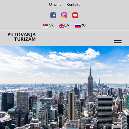
O nama
Kontakt
SR
EN
RU