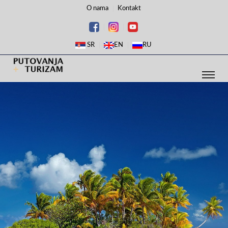
O nama
Kontakt
SR
EN
RU