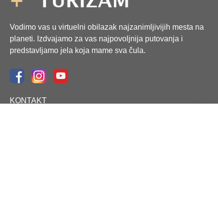
Vodimo vas u virtuelni obilazak najzanimljivijih mesta na
planeti. Izdvajamo za vas najpovoljnija putovanja i
predstavljamo jela koja mame sva čula.
KONTAKT
Telefon: 063/326-846
Email: office@putovanjaiturizam.com
© 2021 Putovanja i Turizam.
Privacy Policy
Disclaimer