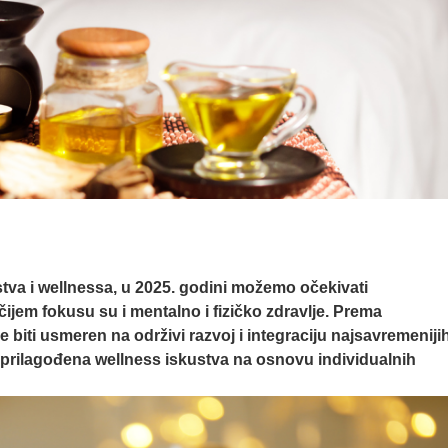
stva i wellnessa, u 2025. godini možemo očekivati
ijem fokusu su i mentalno i fizičko zdravlje. Prema
biti usmeren na održivi razvoj i integraciju najsavremeniji
o prilagođena wellness iskustva na osnovu individualnih