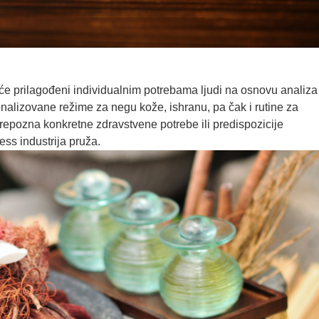
će prilagođeni individualnim potrebama ljudi na osnovu analiza
onalizovane režime za negu kože, ishranu, pa čak i rutine za
prepozna konkretne zdravstvene potrebe ili predispozicije
ess industrija pruža.