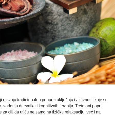
ji u svoju tradicionalnu ponudu uključuju i aktivnosti koje se
, vođenja dnevnika i kognitivnih terapija. Tretmani poput
za cilj da utiču ne samo na fizičku relaksaciju, već i na