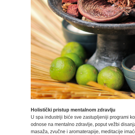
Holistički pristup mentalnom zdravlju
U spa industriji biće sve zastupljeniji programi ko
odnose na mentalno zdravlje, poput vežbi disanja
masaža, zvučne i aromaterapije, meditacije imaće 