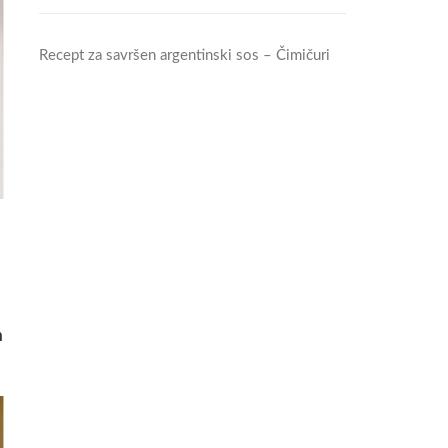
Recept za savršen argentinski sos – Čimičuri
h