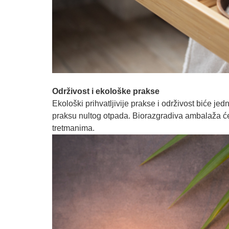
Održivost i ekološke prakse
Ekološki prihvatljivije prakse i održivost biće je
praksu nultog otpada. Biorazgradiva ambalaža će z
tretmanima.