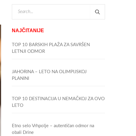
NAJČITANIJE
TOP 10 BARSKIH PLAŽA ZA SAVRŠEN
LETNJI ODMOR
JAHORINA – LETO NA OLIMPIJSKOJ
PLANINI
TOP 10 DESTINACIJA U NEMAČKOJ ZA OVO
LETO
Etno selo Vrhpolje – autentičan odmor na
obali Drine