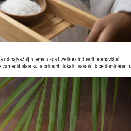
dna od najvažnijih tema u spa i wellnes industrji promovišući
ameniti plastiku, a prirodni i lokalni sastojci biće dominantni 