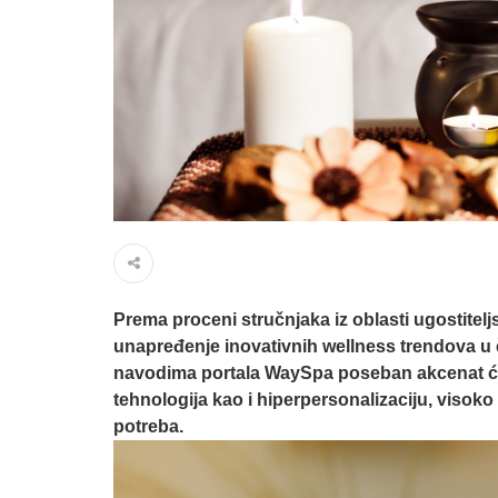
Prema proceni stručnjaka iz oblasti ugostitelj
unapređenje inovativnih wellness trendova u č
navodima portala
WaySpa
poseban akcenat će 
tehnologija kao i hiperpersonalizaciju, visok
potreba.