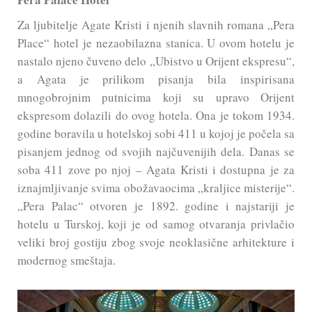
Za ljubitelje Agate Kristi i njenih slavnih romana „Pera
Place“ hotel je nezaobilazna stanica. U ovom hotelu je
nastalo njeno čuveno delo „Ubistvo u Orijent ekspresu“,
a Agata je prilikom pisanja bila inspirisana
mnogobrojnim putnicima koji su upravo Orijent
ekspresom dolazili do ovog hotela. Ona je tokom 1934.
godine boravila u hotelskoj sobi 411 u kojoj je počela sa
pisanjem jednog od svojih najčuvenijih dela. Danas se
soba 411 zove po njoj – Agata Kristi i dostupna je za
iznajmljivanje svima obožavaocima „kraljice misterije“.
„Pera Palac“ otvoren je 1892. godine i najstariji je
hotelu u Turskoj, koji je od samog otvaranja privlačio
veliki broj gostiju zbog svoje neoklasične arhitekture i
modernog smeštaja.