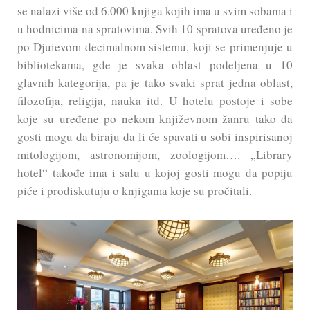
se nalazi više od 6.000 knjiga kojih ima u svim sobama i
u hodnicima na spratovima. Svih 10 spratova uređeno je
po Djuievom decimalnom sistemu, koji se primenjuje u
bibliotekama, gde je svaka oblast podeljena u 10
glavnih kategorija, pa je tako svaki sprat jedna oblast,
filozofija, religija, nauka itd. U hotelu postoje i sobe
koje su uređene po nekom književnom žanru tako da
gosti mogu da biraju da li će spavati u sobi inspirisanoj
mitologijom, astronomijom, zoologijom…. „Library
hotel“ takođe ima i salu u kojoj gosti mogu da popiju
piće i prodiskutuju o knjigama koje su pročitali.