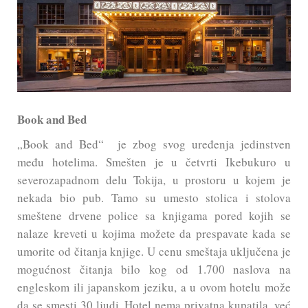
Book and Bed
„Book and Bed“ je zbog svog uređenja jedinstven
među hotelima. Smešten je u četvrti Ikebukuro u
severozapadnom delu Tokija, u prostoru u kojem je
nekada bio pub. Tamo su umesto stolica i stolova
smeštene drvene police sa knjigama pored kojih se
nalaze kreveti u kojima možete da prespavate kada se
umorite od čitanja knjige. U cenu smeštaja uključena je
mogućnost čitanja bilo kog od 1.700 naslova na
engleskom ili japanskom jeziku, a u ovom hotelu može
da se smesti 30 ljudi. Hotel nema privatna kupatila, već