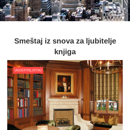
Smeštaj iz snova za ljubitelje
knjiga
UGOSTITELJSTVO