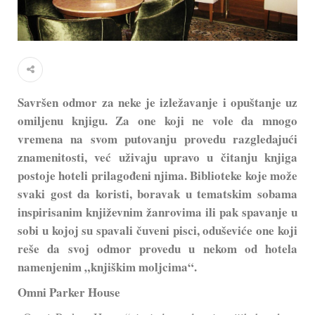
Savršen odmor za neke je izležavanje i opuštanje uz
omiljenu knjigu. Za one koji ne vole da mnogo
vremena na svom putovanju provedu razgledajući
znamenitosti, već uživaju upravo u čitanju knjiga
postoje hoteli prilagođeni njima. Biblioteke koje može
svaki gost da koristi, boravak u tematskim sobama
inspirisanim književnim žanrovima ili pak spavanje u
sobi u kojoj su spavali čuveni pisci, oduševiće one koji
reše da svoj odmor provedu u nekom od hotela
namenjenim „knjiškim moljcima“.
Omni Parker House