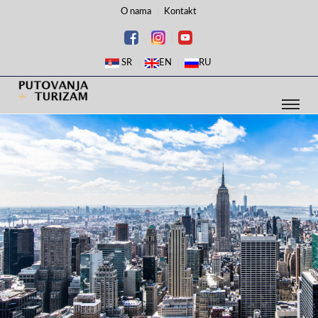
O nama
Kontakt
SR
EN
RU