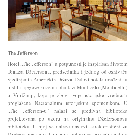
The Jefferson
Hotel „The Jefferson“ u potpunosti je inspirisan životom
Tomasa Džefersona, predsednika i jednog od osnivača
Sjedinjenih Američkih Država. Delovi hotela uređeni su
u stilu njegove kuće na plantaži Montičelo (Monticello)
u Virdžiniji, koja je zbog svoje istorijske vrednosti
proglašena Nacionalnim istorijskim spomenikom. U
„The Jefferson-u“ nalazi se predivna biblioteka
projektovana po uzoru na originalnu Džefersonovu
biblioteku. U njoj se nalaze naslovi karakteristični za
Džefersonovu eru, knjige sa potpisima poznatih autora