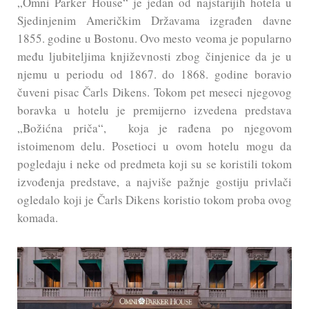
„Omni Parker House“ je jedan od najstarijih hotela u
Sjedinjenim Američkim Državama izgrađen davne
1855. godine u Bostonu. Ovo mesto veoma je popularno
među ljubiteljima književnosti zbog činjenice da je u
njemu u periodu od 1867. do 1868. godine boravio
čuveni pisac Čarls Dikens. Tokom pet meseci njegovog
boravka u hotelu je premijerno izvedena predstava
„Božićna priča“, koja je rađena po njegovom
istoimenom delu. Posetioci u ovom hotelu mogu da
pogledaju i neke od predmeta koji su se koristili tokom
izvođenja predstave, a najviše pažnje gostiju privlači
ogledalo koji je Čarls Dikens koristio tokom proba ovog
komada.