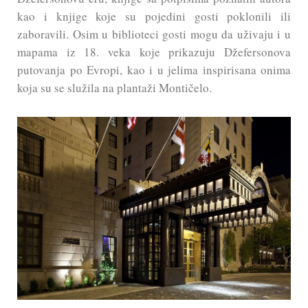
kao i knjige koje su pojedini gosti poklonili ili
zaboravili. Osim u biblioteci gosti mogu da uživaju i u
mapama iz 18. veka koje prikazuju Džefersonova
putovanja po Evropi, kao i u jelima inspirisana onima
koja su se služila na plantaži Montičelo.