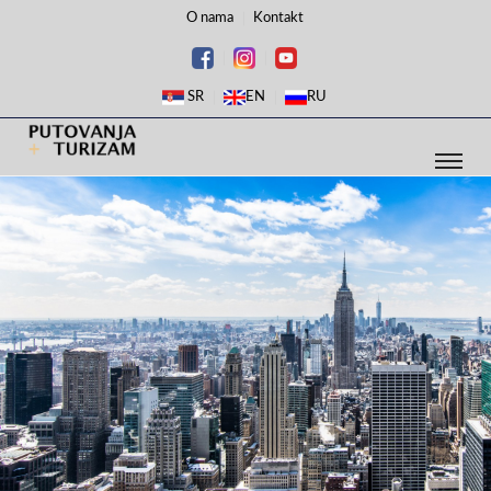
O nama
Kontakt
SR
EN
RU