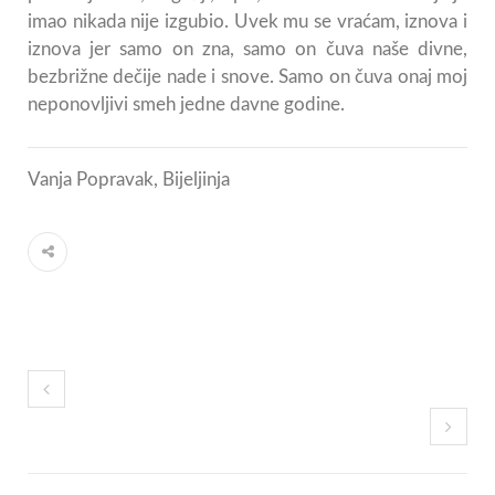
imao nikada nije izgubio. Uvek mu se vraćam, iznova i
iznova jer samo on zna, samo on čuva naše divne,
bezbrižne dečije nade i snove. Samo on čuva onaj moj
neponovljivi smeh jedne davne godine.
Vanja Popravak, Bijeljinja