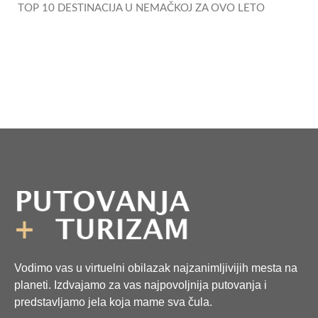
TOP 10 DESTINACIJA U NEMAČKOJ ZA OVO LETO
Vodimo vas u virtuelni obilazak najzanimljivijih mesta na
planeti. Izdvajamo za vas najpovoljnija putovanja i
predstavljamo jela koja mame sva čula.