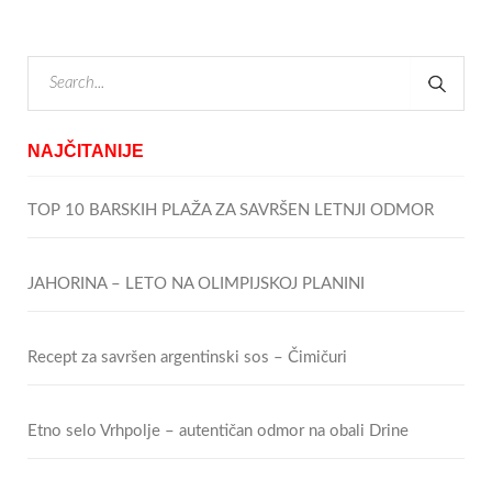
NAJČITANIJE
TOP 10 BARSKIH PLAŽA ZA SAVRŠEN LETNJI ODMOR
JAHORINA – LETO NA OLIMPIJSKOJ PLANINI
Recept za savršen argentinski sos – Čimičuri
Etno selo Vrhpolje – autentičan odmor na obali Drine