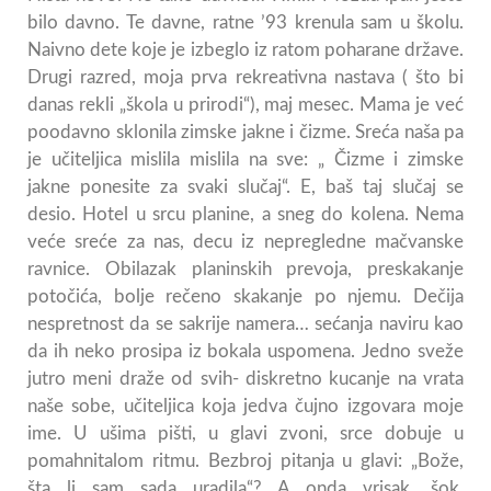
bilo davno. Te davne, ratne ’93 krenula sam u školu.
Naivno dete koje je izbeglo iz ratom poharane države.
Drugi razred, moja prva rekreativna nastava ( što bi
danas rekli „škola u prirodi“), maj mesec. Mama je već
poodavno sklonila zimske jakne i čizme. Sreća naša pa
je učiteljica mislila mislila na sve: „ Čizme i zimske
jakne ponesite za svaki slučaj“. E, baš taj slučaj se
desio. Hotel u srcu planine, a sneg do kolena. Nema
veće sreće za nas, decu iz nepregledne mačvanske
ravnice. Obilazak planinskih prevoja, preskakanje
potočića, bolje rečeno skakanje po njemu. Dečija
nespretnost da se sakrije namera… sećanja naviru kao
da ih neko prosipa iz bokala uspomena. Jedno sveže
jutro meni draže od svih- diskretno kucanje na vrata
naše sobe, učiteljica koja jedva čujno izgovara moje
ime. U ušima pišti, u glavi zvoni, srce dobuje u
pomahnitalom ritmu. Bezbroj pitanja u glavi: „Bože,
šta li sam sada uradila“? A onda vrisak, šok,