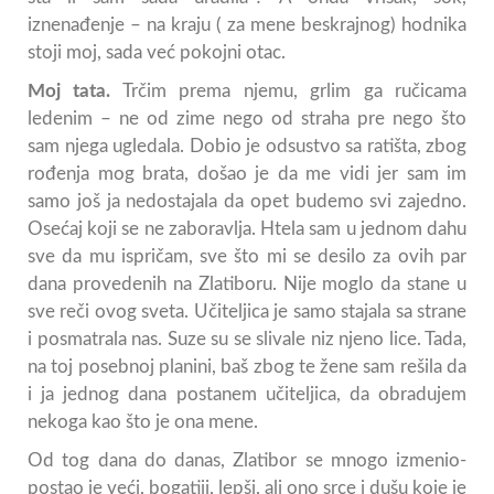
iznenađenje – na kraju ( za mene beskrajnog) hodnika
stoji moj, sada već pokojni otac.
Moj tata.
Trčim prema njemu, grlim ga ručicama
ledenim – ne od zime nego od straha pre nego što
sam njega ugledala. Dobio je odsustvo sa ratišta, zbog
rođenja mog brata, došao je da me vidi jer sam im
samo još ja nedostajala da opet budemo svi zajedno.
Osećaj koji se ne zaboravlja. Htela sam u jednom dahu
sve da mu ispričam, sve što mi se desilo za ovih par
dana provedenih na Zlatiboru. Nije moglo da stane u
sve reči ovog sveta. Učiteljica je samo stajala sa strane
i posmatrala nas. Suze su se slivale niz njeno lice. Tada,
na toj posebnoj planini, baš zbog te žene sam rešila da
i ja jednog dana postanem učiteljica, da obradujem
nekoga kao što je ona mene.
Od tog dana do danas, Zlatibor se mnogo izmenio-
postao je veći, bogatiji, lepši, ali ono srce i dušu koje je