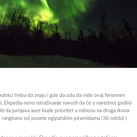
 putnici treba da znaju i gde da odu da vide ovaj fenomen
i, Ekpedia novo istraživanje navodi da će u narednoj godini
ti da jurnjava aure bude prioritet u odnosu na druga ikona
iše rangirano od posete egipatskim piramidama (36 odsto) i