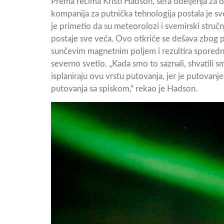
Prema rečima Kristi Hadson, šefa odeljenja za 
kompanija za putnička tehnologija postala je 
je primetio da su meteorolozi i svemirski stručn
postaje sve veća. Ovo otkriće se dešava zbog p
sunčevim magnetnim poljem i rezultira sporedni
severno svetlo. „Kada smo to saznali, shvatili
isplaniraju ovu vrstu putovanja, jer je putovan
putovanja sa spiskom,“ rekao je Hadson.