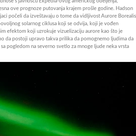
odnose s javnošću Ekpedia-ovog američkog odeljenja,
svesna ove prognoze putovanja krajem prošle godine. Hadson
jaci počeli da izveštavaju o tome da vidljivost Aurore Borealis
ovoljnog solarnog ciklusa koji se odvija, koji je vođen
m efektom koji uzrokuje vizuelizaciju aurore kao što je
 smo da postoji upravo takva prilika da pomognemo ljudima da
je sa pogledom na severno svetlo za mnoge ljude neka vrsta