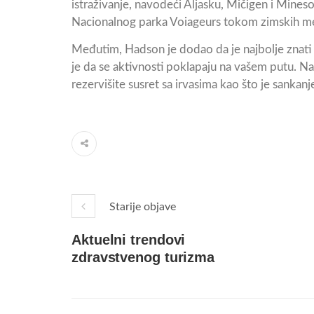
istraživanje, navodeći Aljasku, Mičigen i Mine
Nacionalnog parka Voiageurs tokom zimskih mes
Međutim, Hadson je dodao da je najbolje znati
je da se aktivnosti poklapaju na vašem putu. Na
rezervišite susret sa irvasima kao što je sankanj
Starije objave
Aktuelni trendovi
zdravstvenog turizma