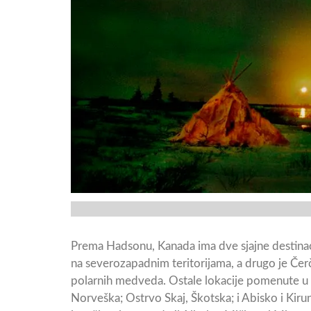
Prema Hadsonu, Kanada ima dve sjajne destinaci
na severozapadnim teritorijama, a drugo je Čerč
polarnih medveda. Ostale lokacije pomenute u a
Norveška; Ostrvo Skaj, Škotska; i Abisko i Kir