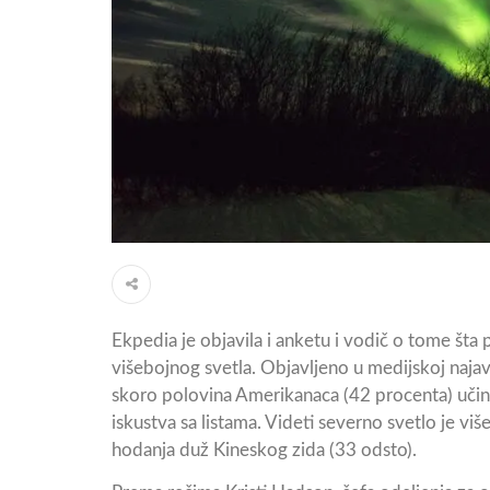
Ekpedia je objavila i anketu i vodič o tome šta
višebojnog svetla. Objavljeno u medijskoj najav
skoro polovina Amerikanaca (42 procenta) učini
iskustva sa listama. Videti severno svetlo je v
hodanja duž Kineskog zida (33 odsto).