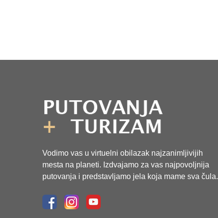
Vodimo vas u virtuelni obilazak najzanimljivijih
mesta na planeti. Izdvajamo za vas najpovoljnija
putovanja i predstavljamo jela koja mame sva čula.