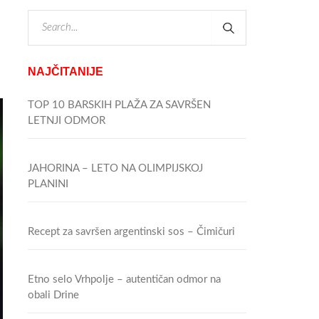
NAJČITANIJE
TOP 10 BARSKIH PLAŽA ZA SAVRŠEN
LETNJI ODMOR
JAHORINA – LETO NA OLIMPIJSKOJ
PLANINI
Recept za savršen argentinski sos – Čimičuri
Etno selo Vrhpolje – autentičan odmor na
obali Drine