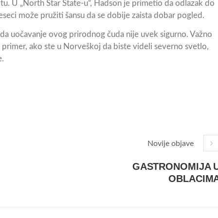
sotu. U „North Star State-u“, Hadson je primetio da odlazak do
eci može pružiti šansu da se dobije zaista dobar pogled.
 da uočavanje ovog prirodnog čuda nije uvek sigurno. Važno
 primer, ako ste u Norveškoj da biste videli severno svetlo,
e.
Novije objave
GASTRONOMIJA 
OBLACIM