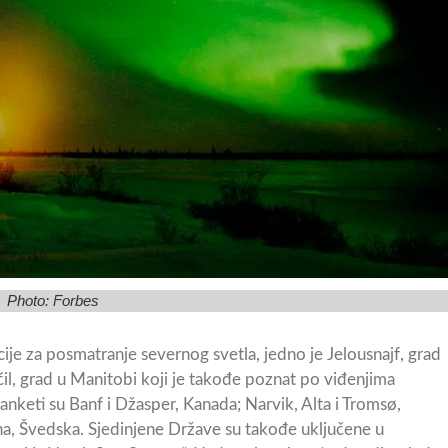
Photo: Forbes
je za posmatranje severnog svetla, jedno je Jelousnajf, grad
il, grad u Manitobi koji je takođe poznat po viđenjima
nketi su Banf i Džasper, Kanada; Narvik, Alta i Tromsø,
una, Švedska. Sjedinjene Države su takođe uključene u