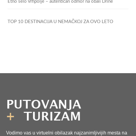
Etno selo Vrhpolje – autentičan odmor na obali Drine
TOP 10 DESTINACIJA U NEMAČKOJ ZA OVO LETO
Vodimo vas u virtuelni obilazak najzanimljivijih mesta na