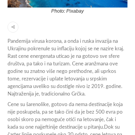
Photo: Pixabay
Pandemija virusa korona, a onda i ruska invazija na
Ukrajinu pokrenule su inflaciju kojoj se ne nazire kraj.
Rast cene energenata uticao je na gotovo sve sfere
društva, pa tako i na turizam. Cene aranžmana ove
godine su znatno više nego prethodne, ali uprkos
tome, rezervacije i uplate letovanja u srpskim
agencijama uveliko su dostigle nivo iz 2019. godine.
Najtraženija je, tradicionalno Grčka.
Cene su šarenolike, gotovo da nema destinacije koja
nije poskupela, pa se tako čini da je bez 500 evra po
osobi skoro pa nemoguće otići na letovanje, čak i
kada su one najjeftinije destinacije u pitanju.Dok su
čarter linije poskupele oko 20 odsto, cene letova na