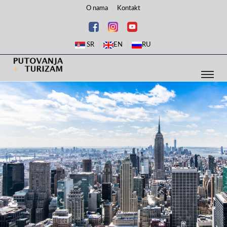
O nama
Kontakt
SR
EN
RU