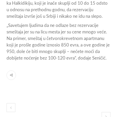
ka Halkidikiju, koji je inače skuplji od 10 do 15 odsto
u odnosu na prethodnu godnu, da rezervaciju
smeštaja izvrše još u Srbiji i nikako ne idu na slepo.
„Savetujem ljudima da ne odlaze bez rezervacije
smeštaja jer su na licu mesta jer su cene mnogo veće.
Na primer, smeštaj u četvorokrevetnom apartmanu
koji je prošle godine iznosio 850 evra, a ove godine je
950, dole će biti mnogo skuplji – nećete moći da
dobijete noćenje bez 100-120 evra“, dodaje Seničić.