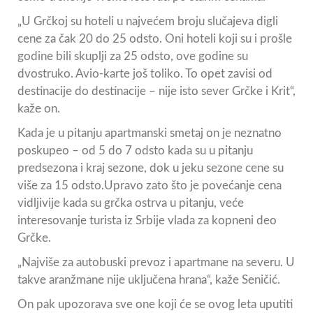
„U Grčkoj su hoteli u najvećem broju slučajeva digli
cene za čak 20 do 25 odsto. Oni hoteli koji su i prošle
godine bili skuplji za 25 odsto, ove godine su
dvostruko. Avio-karte još toliko. To opet zavisi od
destinacije do destinacije – nije isto sever Grčke i Krit“,
kaže on.
Kada je u pitanju apartmanski smetaj on je neznatno
poskupeo – od 5 do 7 odsto kada su u pitanju
predsezona i kraj sezone, dok u jeku sezone cene su
više za 15 odsto.Upravo zato što je povećanje cena
vidljivije kada su grčka ostrva u pitanju, veće
interesovanje turista iz Srbije vlada za kopneni deo
Grčke.
„Najviše za autobuski prevoz i apartmane na severu. U
takve aranžmane nije uključena hrana“, kaže Seničić.
On pak upozorava sve one koji će se ovog leta uputiti