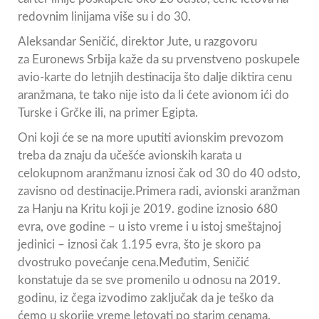
redovnim linijama više su i do 30.
Aleksandar Seničić, direktor Jute, u razgovoru
za Euronews Srbija kaže da su prvenstveno poskupele
avio-karte do letnjih destinacija što dalje diktira cenu
aranžmana, te tako nije isto da li ćete avionom ići do
Turske i Grčke ili, na primer Egipta.
Oni koji će se na more uputiti avionskim prevozom
treba da znaju da učešće avionskih karata u
celokupnom aranžmanu iznosi čak od 30 do 40 odsto,
zavisno od destinacije.Primera radi, avionski aranžman
za Hanju na Kritu koji je 2019. godine iznosio 680
evra, ove godine – u isto vreme i u istoj smeštajnoj
jedinici – iznosi čak 1.195 evra, što je skoro pa
dvostruko povećanje cena.Međutim, Seničić
konstatuje da se sve promenilo u odnosu na 2019.
godinu, iz čega izvodimo zaključak da je teško da
ćemo u skorije vreme letovati po starim cenama.